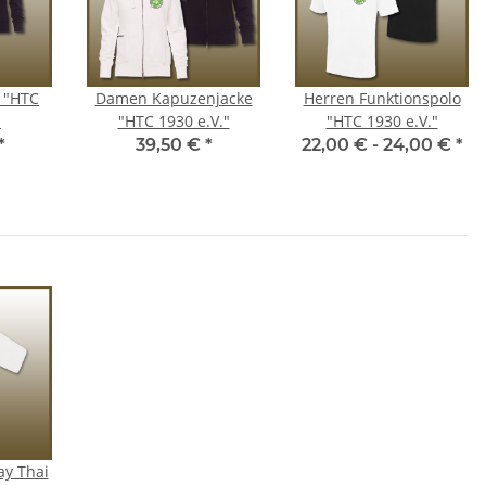
 "HTC
Damen Kapuzenjacke
Herren Funktionspolo
"
"HTC 1930 e.V."
"HTC 1930 e.V."
*
39,50 €
*
22,00 € -
24,00 €
*
ay Thai