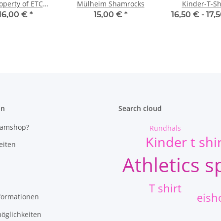
operty of ETC
Mülheim Shamrocks
Kinder-T-Sh
lsenkirchen"
16,00 €
*
15,00 €
*
16,50 € -
17,
on
Search cloud
eamshop?
Rundhals
Kinder t shi
eiten
Athletics s
T shirt
eish
formationen
öglichkeiten