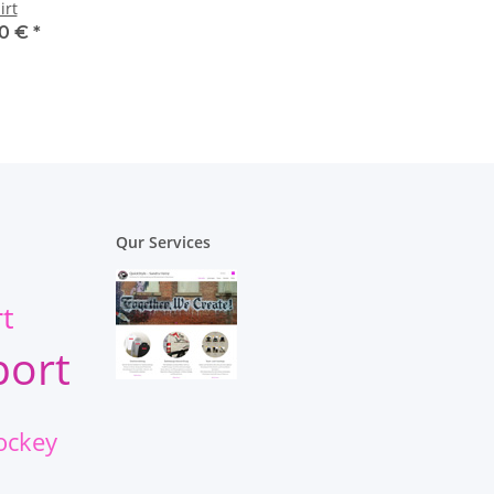
irt
50 €
*
Qur Services
rt
port
ockey