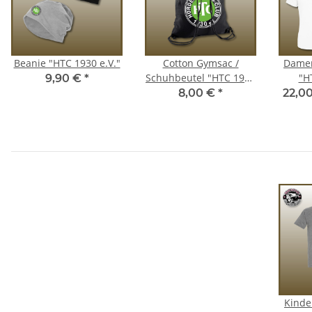
Beanie "HTC 1930 e.V."
Cotton Gymsac /
Damen
Schuhbeutel "HTC 1930
"H
9,90 €
*
e.V."
8,00 €
*
22,00
Kinde