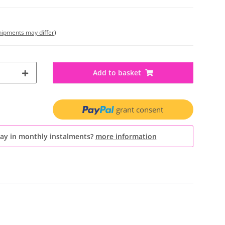
shipments may differ)
Add to basket
grant consent
pay in monthly instalments?
more information