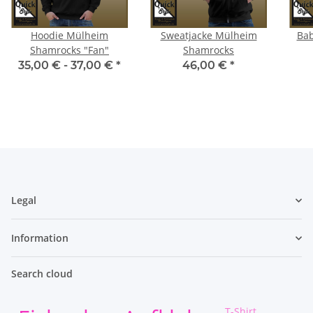
Hoodie Mülheim
Sweatjacke Mülheim
Bab
Shamrocks "Fan"
Shamrocks
35,00 € -
37,00 €
*
46,00 €
*
Legal
Information
Search cloud
T-Shirt