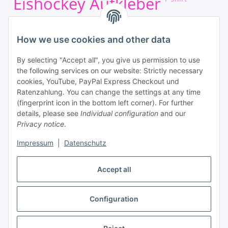
Eishockey Aufkleber
Athletics sport
Kinder
autos
How we use cookies and other data
Shirt
Kinder t shirt
T shirt
By selecting "Accept all", you give us permission to use
the following services on our website: Strictly necessary
Qur Services
cookies, YouTube, PayPal Express Checkout und
Ratenzahlung. You can change the settings at any time
(fingerprint icon in the bottom left corner). For further
details, please see
Individual configuration
and our
Privacy notice
.
Impressum
|
Datenschutz
Withdraw contract
Accept all
Configuration
* All prices incl. VAT, plus
shipping fees