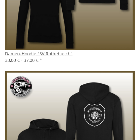
Damen-Hoodie "SV Rothebusch"
33,00 € -
37,00 €
*