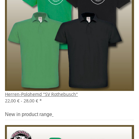
Herren-Polohemd "SV Rothebusch"
22,00 € -
28,00 €
*
New in product range