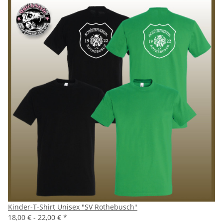
Kinder-T-Shirt Unisex "SV Rothebusch"
18,00 € -
22,00 €
*