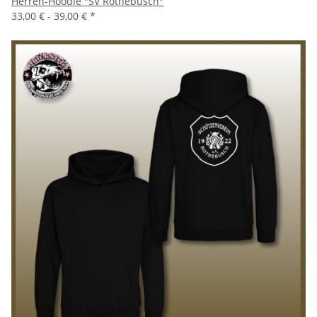
Herren-Hoodie "SV Rothebusch"
33,00 € -
39,00 €
*