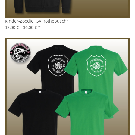
Kinder-Zoodie "SV Rothebusch"
32,00 € -
36,00 €
*