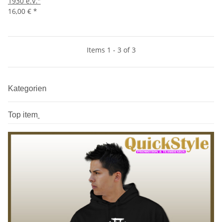
1930 e.V."
16,00 €
*
Items 1 - 3 of 3
Kategorien
Top item