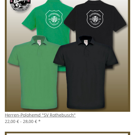
Herren-Polohemd "SV Rothebusch"
22,00 € -
28,00 €
*