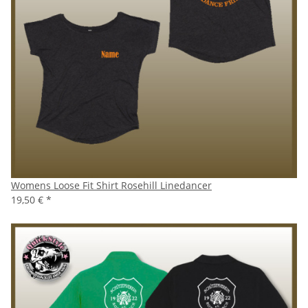
Womens Loose Fit Shirt Rosehill Linedancer
19,50 €
*