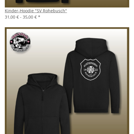
Kinder-Hoodie "SV Rohebusch"
31,00 € -
35,00 €
*