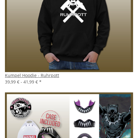
Kumpel Hoodie - Ruhrpott
39,99 € -
41,99 €
*