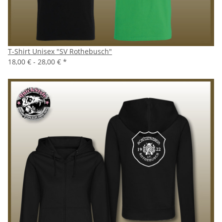
T-Shirt Unisex "SV Rothebusch"
18,00 € -
28,00 €
*