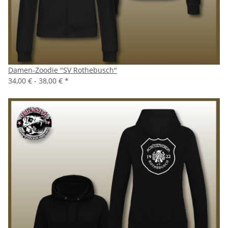
Damen-Zoodie "SV Rothebusch"
34,00 € -
38,00 €
*