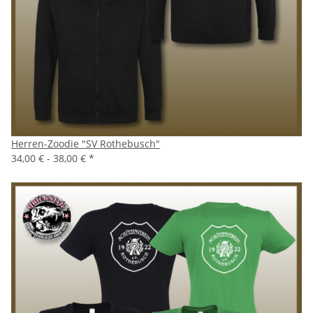
Herren-Zoodie "SV Rothebusch"
34,00 € -
38,00 €
*