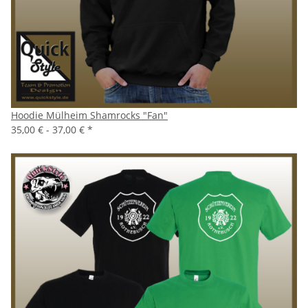
Hoodie Mülheim Shamrocks "Fan"
35,00 € -
37,00 €
*