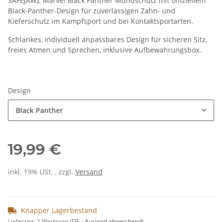
SAFEJAWZ Marvel Black Panther Mundschutz mit offiziellem
Black‑Panther‑Design für zuverlässigen Zahn‑ und
Kieferschutz im Kampfsport und bei Kontaktsportarten.
Schlankes, individuell anpassbares Design für sicheren Sitz,
freies Atmen und Sprechen, inklusive Aufbewahrungsbox.
Design
Black Panther
19,99 €
inkl. 19% USt. , zzgl.
Versand
Knapper Lagerbestand
Lieferzeit:
2 Werktage
(DE - Ausland abweichend)