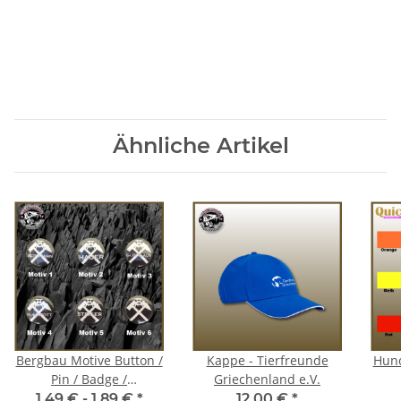
Ähnliche Artikel
Bergbau Motive Button /
Kappe - Tierfreunde
Hund
Pin / Badge /
Griechenland e.V.
Anstecknadel
1,49 € -
1,89 €
*
12,00 €
*