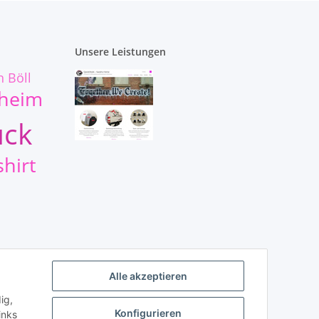
Unsere Leistungen
h Böll
lheim
uck
hirt
Alle akzeptieren
ig,
Konfigurieren
inks