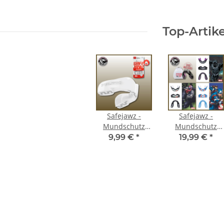
Top-Artike
Safejawz -
Safejawz -
Mundschutz
Mundschutz
Intro Series -
Marvel Series
9,99 €
*
19,99 €
*
Adult
z Nitro
Kumpel Shirt - Glückauf
Kumpel Ho
19,90 €
*
39,99 