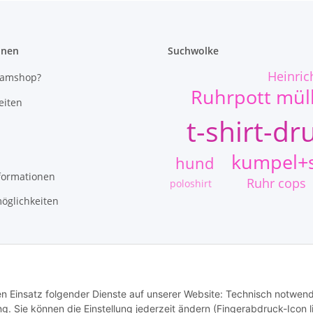
onen
Suchwolke
Heinric
eamshop?
Ruhrpott mü
eiten
t-shirt-dr
kumpel+s
hund
formationen
Ruhr cops
poloshirt
öglichkeiten
den Einsatz folgender Dienste auf unserer Website: Technisch notwend
 Sie können die Einstellung jederzeit ändern (Fingerabdruck-Icon l