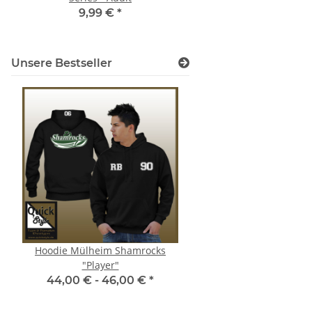
9,99 €
*
24,99 €
*
Unsere Bestseller
Hoodie Mülheim Shamrocks
Damen Polo-Hemd Ro
"Player"
Linedancer
44,00 € -
46,00 €
*
22,00 €
*