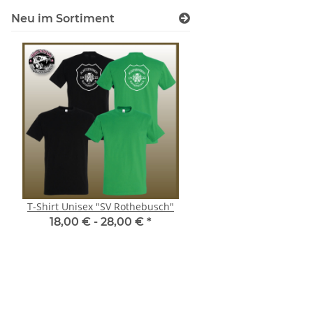
Neu im Sortiment
T-Shirt Unisex "SV Rothebusch"
Damen-Zoodie "SV Rot
18,00 € -
28,00 €
*
34,00 € -
38,0