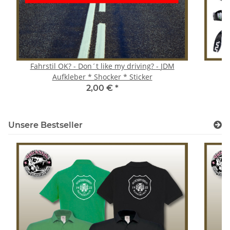
Fahrstil OK? - Don´t like my driving? - JDM
S
Aufkleber * Shocker * Sticker
2,00 €
*
Unsere Bestseller