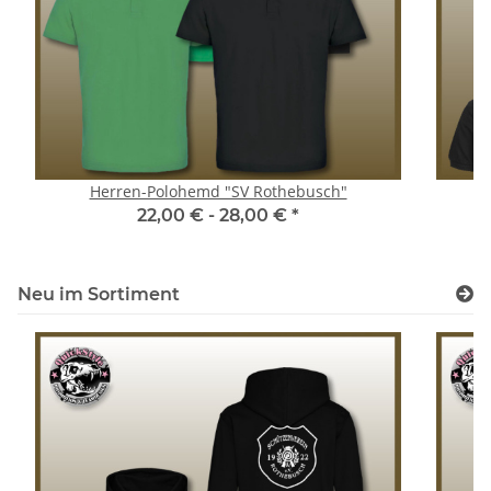
Herren-Polohemd "SV Rothebusch"
D
22,00 € -
28,00 €
*
Neu im Sortiment