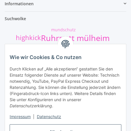
Informationen
Suchwolke
mundschutz
Ruhrpott mülheim
highkick
t-shirt-druck
Sticker
Wie wir Cookies & Co nutzen
hund
kumpel+shirt
safejawz
Durch Klicken auf „Alle akzeptieren“ gestatten Sie den
football
Einsatz folgender Dienste auf unserer Website: Technisch
Unsere Leistungen
notwendig, YouTube, PayPal Express Checkout und
Ratenzahlung. Sie können die Einstellung jederzeit ändern
(Fingerabdruck-Icon links unten). Weitere Details finden
Sie unter
Konfigurieren
und in unserer
Datenschutzerklärung
.
Impressum
|
Datenschutz
Vertrag widerrufen