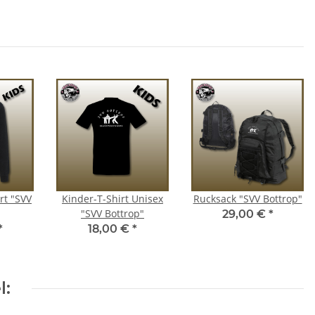
rt "SVV
Kinder-T-Shirt Unisex
Rucksack "SVV Bottrop"
"SVV Bottrop"
29,00 €
*
*
18,00 €
*
l: