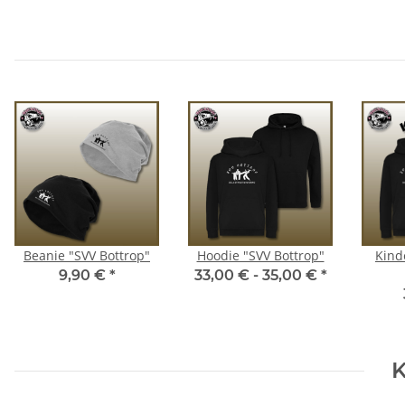
Beanie "SVV Bottrop"
Hoodie "SVV Bottrop"
Kind
9,90 €
*
33,00 € -
35,00 €
*
K