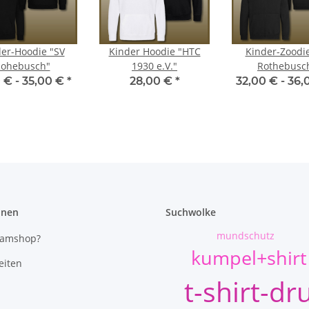
er-Hoodie "SV
Kinder Hoodie "HTC
Kinder-Zoodi
ohebusch"
1930 e.V."
Rothebusc
 € -
35,00 €
*
28,00 €
*
32,00 € -
36,
onen
Suchwolke
mundschutz
eamshop?
kumpel+shirt
eiten
t-shirt-dr