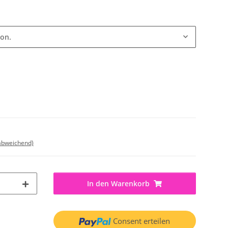
ion.
 abweichend)
In den Warenkorb
Consent erteilen