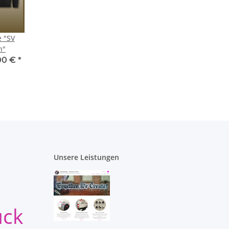
e "SV
h"
00 €
*
Unsere Leistungen
uck