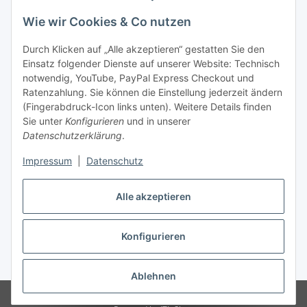
t-shirt-druck
Wie wir Cookies & Co nutzen
Ruhrpott mülheim
highkick
Durch Klicken auf „Alle akzeptieren“ gestatten Sie den
Einsatz folgender Dienste auf unserer Website: Technisch
Unsere Leistungen
notwendig, YouTube, PayPal Express Checkout und
Ratenzahlung. Sie können die Einstellung jederzeit ändern
(Fingerabdruck-Icon links unten). Weitere Details finden
Sie unter
Konfigurieren
und in unserer
Datenschutzerklärung
.
Impressum
|
Datenschutz
Vertrag widerrufen
Alle akzeptieren
Konfigurieren
* Alle Preise inkl. gesetzlicher USt., zzgl.
Versand
Ablehnen
© QuickStyle - Sandra Heinz