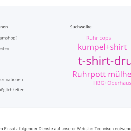
onen
Suchwolke
Ruhr cops
eamshop?
kumpel+shirt
eiten
t-shirt-dr
Ruhrpott mülh
formationen
HBG+Oberhau
öglichkeiten
den Einsatz folgender Dienste auf unserer Website: Technisch notwend