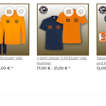
D Essen" inkl.
T-Shirt Unisex "CTD Essen" inkl.
Tasse
Nummer
und 
,00 €
*
17,00 € -
21,00 €
*
12,0
ckauf
Fahrstil OK? - Don´t like my
Kumpel Ho
driving? - JDM Aufkleber *
39,99 
Shocker * Sticker
2,00 €
*