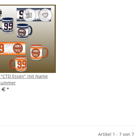
 "CTD Essen" mit Name
Nummer
0 €
*
odie - Ruhrpott
Safejawz - Mundschutz Marvel
Sa
Series
€ -
41,99 €
*
19,99 €
*
Artikel 1 - 7 von 7