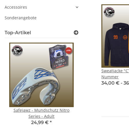
Accessoires
Sonderangebote
Top-Artikel
Sweatjacke "CT
Nummer
34,00 € -
36
Safejawz - Mundschutz Nitro
Kumpel Shirt - Glü
Series - Adult
19,90 €
*
24,99 €
*