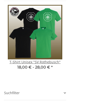
T-Shirt Unisex "SV Rothebusch"
Damen-Hoodie "SV Rot
18,00 € -
28,00 €
*
33,00 € -
37,00
Suchfilter