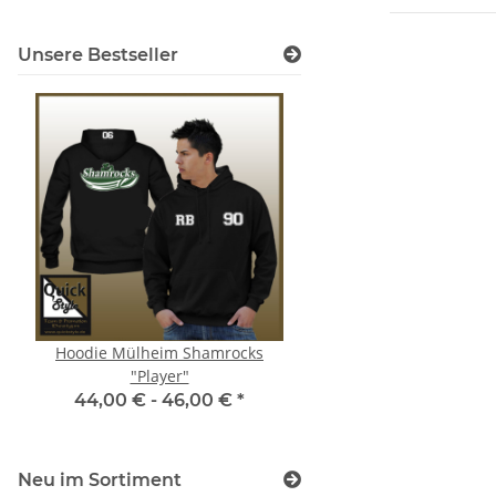
Unsere Bestseller
Hoodie Mülheim Shamrocks
T-Shirt Rosehill Lin
"Player"
18,00 € -
24,00
44,00 € -
46,00 €
*
Neu im Sortiment