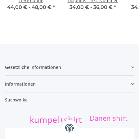
Tierfreunde
Dolphins" inkl. Nummer
Griechenland e.V.
44,00 € -
48,00 €
*
34,00 € -
36,00 €
*
34
Gesetzliche Informationen
Informationen
Suchwolke
Danen shirt
kumpel+shirt
t-shirt-druck