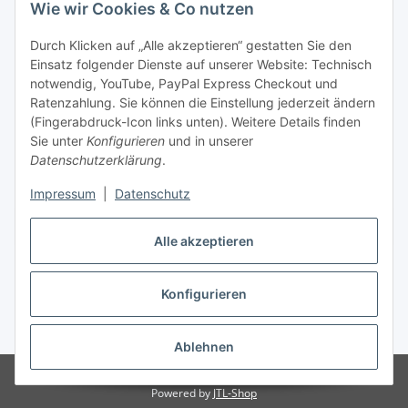
hund
Wie wir Cookies & Co nutzen
Sticker
Ruhrpott mülheim
Durch Klicken auf „Alle akzeptieren“ gestatten Sie den
Einsatz folgender Dienste auf unserer Website: Technisch
Unsere Leistungen
notwendig, YouTube, PayPal Express Checkout und
Ratenzahlung. Sie können die Einstellung jederzeit ändern
(Fingerabdruck-Icon links unten). Weitere Details finden
Sie unter
Konfigurieren
und in unserer
Datenschutzerklärung
.
Impressum
|
Datenschutz
Vertrag widerrufen
Alle akzeptieren
Konfigurieren
* Alle Preise inkl. gesetzlicher USt., zzgl.
Versand
Ablehnen
© QuickStyle - Sandra Heinz
Powered by
JTL-Shop