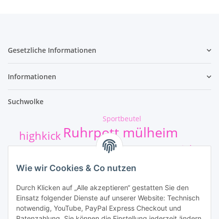
Gesetzliche Informationen
Informationen
Suchwolke
Sportbeutel
Ruhrpott mülheim
highkick
Sticker
t-shirt-druck
safejawz
Wie wir Cookies & Co nutzen
kumpel+shirt
hund
Durch Klicken auf „Alle akzeptieren“ gestatten Sie den
mundschutz
Einsatz folgender Dienste auf unserer Website: Technisch
Unsere Leistungen
notwendig, YouTube, PayPal Express Checkout und
Ratenzahlung. Sie können die Einstellung jederzeit ändern