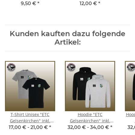
9,50 €
*
12,00 €
*
Kunden kauften dazu folgende
Artikel:
T-Shirt Unisex "ETC
Hoodie "ETC
Hood
Gelsenkirchen" inkl.
Gelsenkirchen" inkl.
Nummer
Nummer
17,00 € -
21,00 €
*
32,00 € -
34,00 €
*
32,