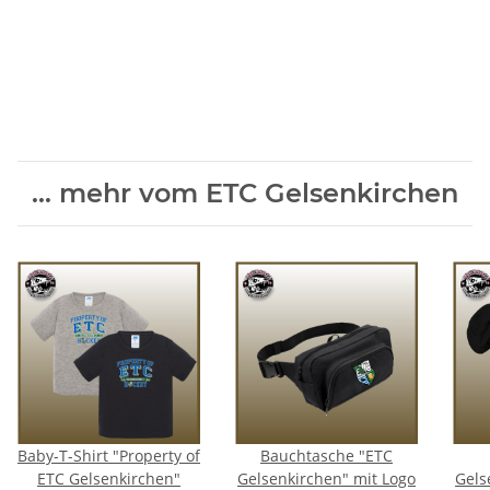
... mehr vom ETC Gelsenkirchen
Baby-T-Shirt "Property of
Bauchtasche "ETC
ETC Gelsenkirchen"
Gelsenkirchen" mit Logo
Gels