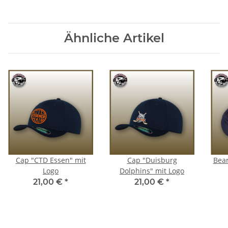
Ähnliche Artikel
Cap "CTD Essen" mit
Cap "Duisburg
Bean
Logo
Dolphins" mit Logo
21,00 €
*
21,00 €
*