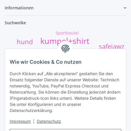
Informationen
Suchwolke
Sportbeutel
kumpel+shirt
hund
safejawz
Sticker
t-shirt-druck
Wie wir Cookies & Co nutzen
Ruhrpott mülheim
highkick
Durch Klicken auf „Alle akzeptieren“ gestatten Sie den
mundschutz
Einsatz folgender Dienste auf unserer Website: Technisch
Unsere Leistungen
notwendig, YouTube, PayPal Express Checkout und
Ratenzahlung. Sie können die Einstellung jederzeit ändern
(Fingerabdruck-Icon links unten). Weitere Details finden
Sie unter
Konfigurieren
und in unserer
Datenschutzerklärung
.
Impressum
|
Datenschutz