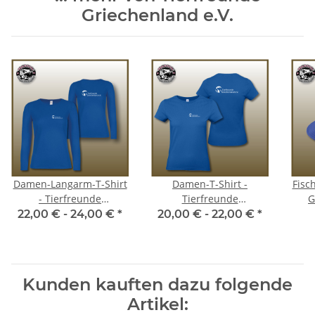
Griechenland e.V.
Damen-Langarm-T-Shirt
Damen-T-Shirt -
Fisc
- Tierfreunde
Tierfreunde
G
Griechenland e.V.
Griechenland e.V.
22,00 € -
24,00 €
*
20,00 € -
22,00 €
*
Kunden kauften dazu folgende
Artikel: