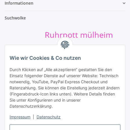
Informationen
Suchwolke
Ruhrpott mülheim
t-shirt-druck
hund
Sportbeutel
Wie wir Cookies & Co nutzen
kumpel+shirt
safejawz
Durch Klicken auf „Alle akzeptieren“ gestatten Sie den
mundschutz
Einsatz folgender Dienste auf unserer Website: Technisch
Unsere Leistungen
notwendig, YouTube, PayPal Express Checkout und
Ratenzahlung. Sie können die Einstellung jederzeit ändern
(Fingerabdruck-Icon links unten). Weitere Details finden
Sie unter
Konfigurieren
und in unserer
Datenschutzerklärung
.
Impressum
|
Datenschutz
Vertrag widerrufen