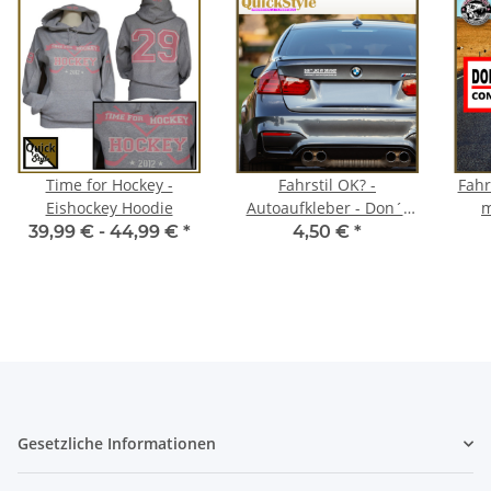
Time for Hockey -
Fahrstil OK? -
Fahr
Eishockey Hoodie
Autoaufkleber - Don´t
m
like my driving?
Auf
39,99 € -
44,99 €
*
4,50 €
*
Gesetzliche Informationen