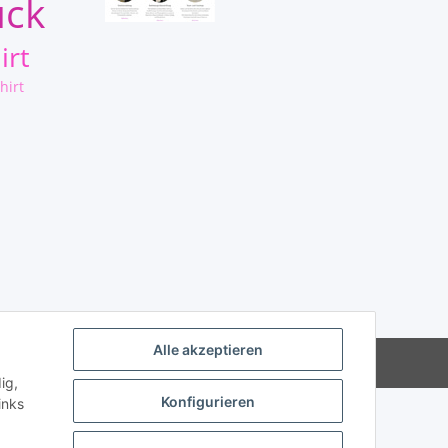
uck
irt
hirt
Alle akzeptieren
Powered by
JTL-Shop
ig,
Konfigurieren
inks