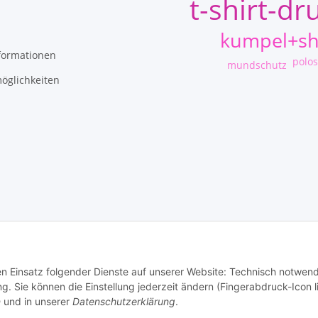
t-shirt-dr
kumpel+sh
formationen
polos
mundschutz
öglichkeiten
© QuickStyle - Sandra Heinz
den Einsatz folgender Dienste auf unserer Website: Technisch notwend
 Sie können die Einstellung jederzeit ändern (Fingerabdruck-Icon l
n
und in unserer
Datenschutzerklärung
.