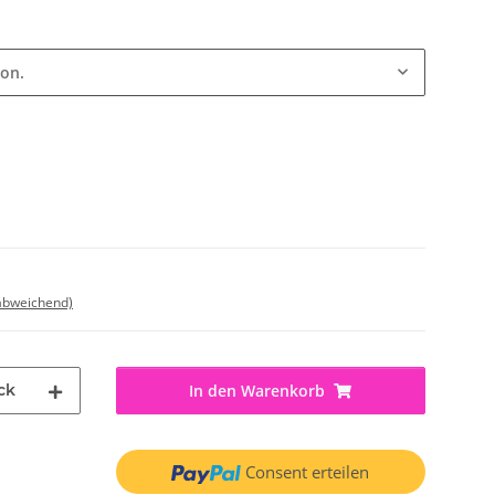
ion.
 abweichend)
ck
In den Warenkorb
Consent erteilen