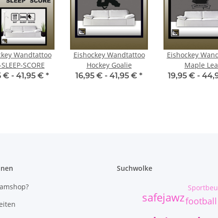
ckey Wandtattoo
Eishockey Wandtattoo
Eishockey Wand
-SLEEP-SCORE
Hockey Goalie
Maple Lea
5 € -
41,95 €
*
16,95 € -
41,95 €
*
19,95 € -
44,
onen
Suchwolke
eamshop?
Sportbeu
safejawz
football
eiten