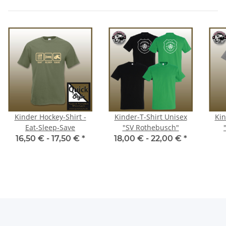
Kinder Hockey-Shirt -
Kinder-T-Shirt Unisex
Kin
Eat-Sleep-Save
"SV Rothebusch"
16,50 € -
17,50 €
*
18,00 € -
22,00 €
*