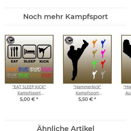
Noch mehr Kampfsport
"EAT SLEEP KICK"
"Hammerkick"
"Hi
Kampfsport
Kampfsport
Au
Autoaufkleber
Autoaufkleber
5,00 €
*
5,50 €
*
Ähnliche Artikel