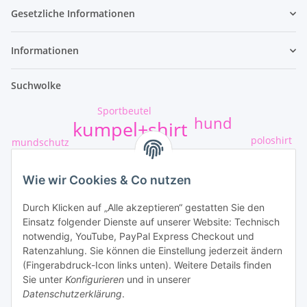
Gesetzliche Informationen
Informationen
Suchwolke
Sportbeutel
hund
kumpel+shirt
poloshirt
mundschutz
t-shirt-druck
Sticker
Wie wir Cookies & Co nutzen
football
Ruhrpott mülheim
Durch Klicken auf „Alle akzeptieren“ gestatten Sie den
Weste+rosehill
Einsatz folgender Dienste auf unserer Website: Technisch
Unsere Leistungen
notwendig, YouTube, PayPal Express Checkout und
Ratenzahlung. Sie können die Einstellung jederzeit ändern
(Fingerabdruck-Icon links unten). Weitere Details finden
Sie unter
Konfigurieren
und in unserer
Datenschutzerklärung
.