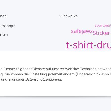
onen
Suchwolke
Sportbeut
eamshop?
safejawz
Sticker
eiten
t-shirt-dr
kumpel+sh
formationen
Ruhr cops
den Einsatz folgender Dienste auf unserer Website: Technisch notwend
öglichkeiten
 Sie können die Einstellung jederzeit ändern (Fingerabdruck-Icon l
n
und in unserer
Datenschutzerklärung
.