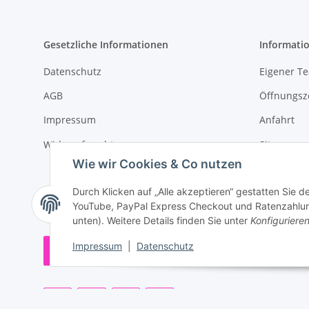
Gesetzliche Informationen
Informati
Datenschutz
Eigener T
AGB
Öffnungsz
Impressum
Anfahrt
Widerrufsrecht
Sitemap
Wie wir Cookies & Co nutzen
Versandin
Durch Klicken auf „Alle akzeptieren“ gestatten Sie 
Zahlungsm
YouTube, PayPal Express Checkout und Ratenzahlung.
unten). Weitere Details finden Sie unter
Konfiguriere
Impressum
|
Datenschutz
Vertrag widerrufen