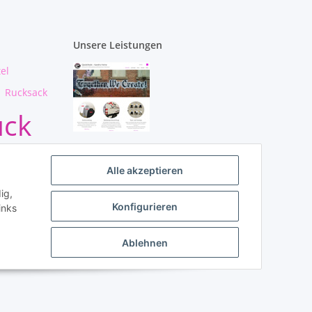
Unsere Leistungen
el
Rucksack
uck
irt
Alle akzeptieren
ig,
Konfigurieren
inks
Ablehnen