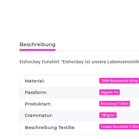
Beschreibung
Eishockey Funshirt "Eishockey ist unsere Lebenseinstel
Produkteigenschaft
Wert
Material:
100% Baumwolle (Grey 
Passform:
Regular Fit
Produktart:
Eishockey T-Shirt
Grammatur:
190 g/m²
Unisex-Rundhals T-Shir
Beschreibung Textilie: