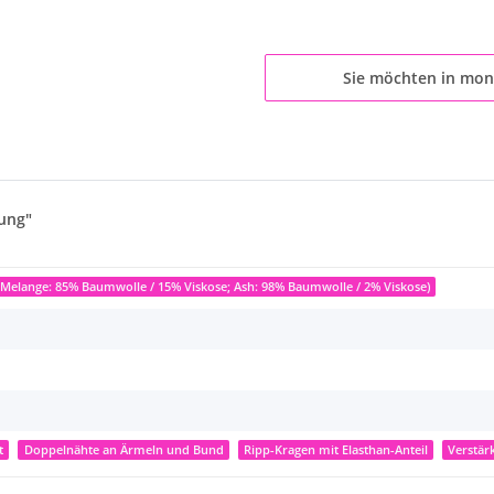
Sie möchten in mon
lung"
Melange: 85% Baumwolle / 15% Viskose; Ash: 98% Baumwolle / 2% Viskose)
t
Doppelnähte an Ärmeln und Bund
Ripp-Kragen mit Elasthan-Anteil
Verstär