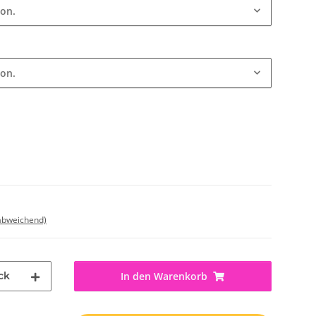
ion.
ion.
 abweichend)
ck
In den Warenkorb