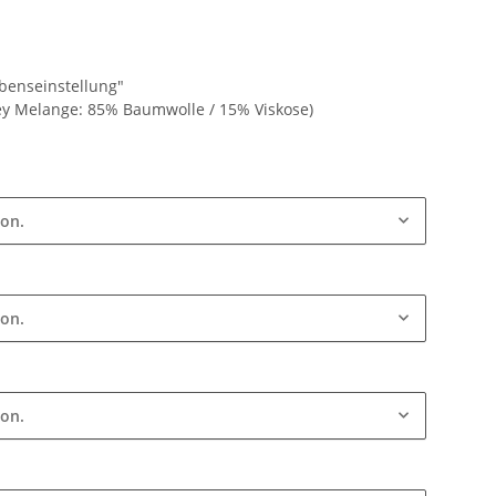
ebenseinstellung"
ey Melange: 85% Baumwolle / 15% Viskose)
ion.
ion.
ion.