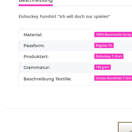
Beschreibung
Eishockey Funshirt "Ich will doch nur spielen"
Produkteigenschaft
Wert
Material:
100% Baumwolle (Grey 
Passform:
Regular Fit
Produktart:
Eishockey T-Shirt
Grammatur:
190 g/m²
Unisex-Rundhals T-Shir
Beschreibung Textilie: