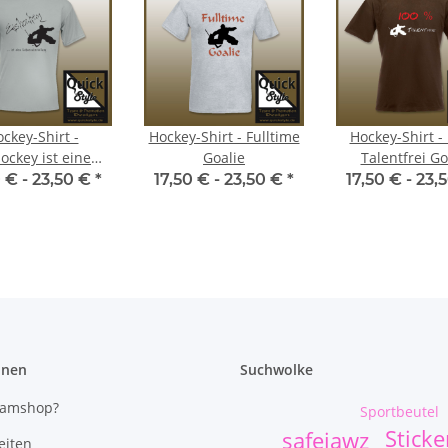
ckey-Shirt -
Hockey-Shirt - Fulltime
Hockey-Shirt -
ockey ist eine
Goalie
Talentfrei Go
nseinstellung /
0 € -
23,50 €
*
17,50 € -
23,50 €
*
17,50 € -
23,
Goalie
onen
Suchwolke
eamshop?
Sportbeutel
Sticke
safejawz
eiten