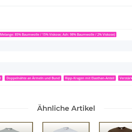
Melange: 85% Baumwolle / 15% Viskose; Ash: 98% Baumwolle / 2% Viskose)
t
Doppelnähte an Ärmeln und Bund
Ripp-Kragen mit Elasthan-Anteil
Verstär
Ähnliche Artikel