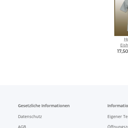
Ho
Eish
Lebe
17,5
Gesetzliche Informationen
Informati
Datenschutz
Eigener T
AGB
Öffnungsz