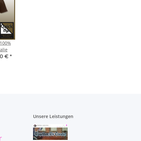
 100%
alie
50 €
*
Unsere Leistungen
r