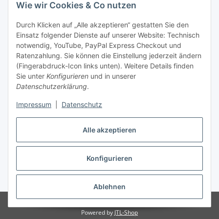
Wie wir Cookies & Co nutzen
Ruhrpott mülheim
highkick
Durch Klicken auf „Alle akzeptieren“ gestatten Sie den
Einsatz folgender Dienste auf unserer Website: Technisch
Unsere Leistungen
notwendig, YouTube, PayPal Express Checkout und
Ratenzahlung. Sie können die Einstellung jederzeit ändern
(Fingerabdruck-Icon links unten). Weitere Details finden
Sie unter
Konfigurieren
und in unserer
Datenschutzerklärung
.
Impressum
|
Datenschutz
Vertrag widerrufen
Alle akzeptieren
Konfigurieren
* Alle Preise inkl. gesetzlicher USt., zzgl.
Versand
Ablehnen
© QuickStyle - Sandra Heinz
Powered by
JTL-Shop