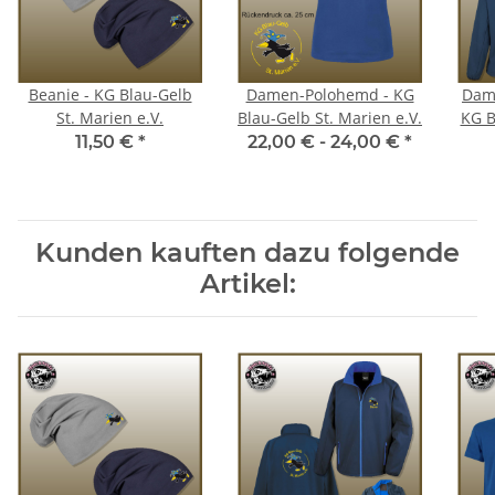
Beanie - KG Blau-Gelb
Damen-Polohemd - KG
Dame
St. Marien e.V.
Blau-Gelb St. Marien e.V.
KG B
11,50 €
*
22,00 € -
24,00 €
*
Kunden kauften dazu folgende
Artikel: