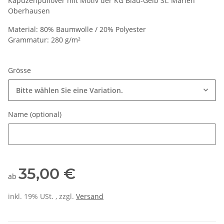
Kapuzenpullover mit Motiv der KG Blau-Gelb St. Marien
Oberhausen
Material: 80% Baumwolle / 20% Polyester
Grammatur: 280 g/m²
Grösse
Bitte wählen Sie eine Variation.
Name (optional)
Name (optional)
35,00 €
ab
inkl. 19% USt. , zzgl.
Versand