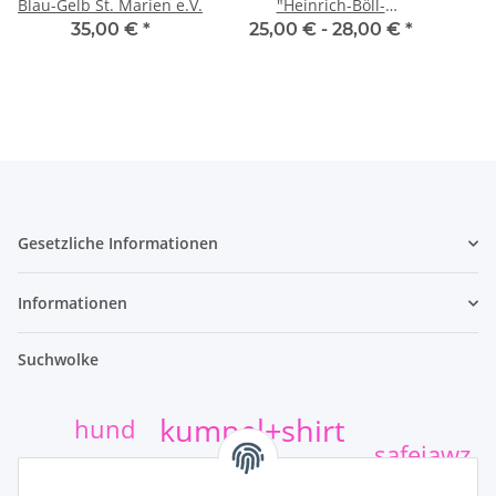
Blau-Gelb St. Marien e.V.
"Heinrich-Böll-
Gesamtschule"
35,00 €
*
25,00 € -
28,00 €
*
Gesetzliche Informationen
Informationen
Suchwolke
kumpel+shirt
hund
safejawz
Sticker
t-shirt-druck