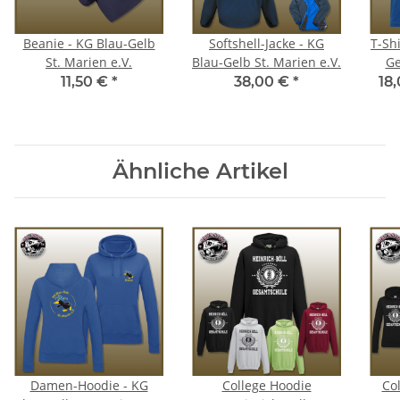
Beanie - KG Blau-Gelb
Softshell-Jacke - KG
T-Shi
St. Marien e.V.
Blau-Gelb St. Marien e.V.
Ge
11,50 €
*
38,00 €
*
18
Ähnliche Artikel
Damen-Hoodie - KG
College Hoodie
Col