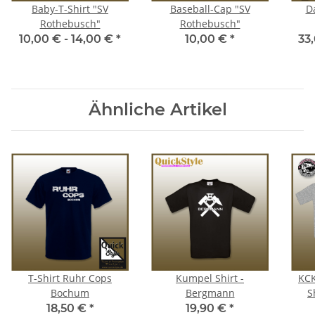
Baby-T-Shirt "SV
Baseball-Cap "SV
D
Rothebusch"
Rothebusch"
10,00 € -
14,00 €
*
10,00 €
*
33
Ähnliche Artikel
T-Shirt Ruhr Cops
Kumpel Shirt -
KCK
Bochum
Bergmann
S
18,50 €
*
19,90 €
*