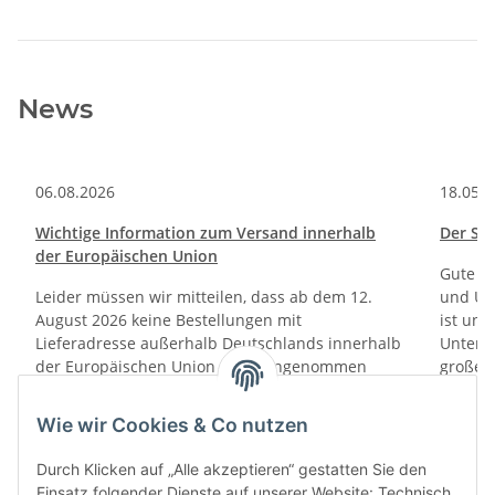
News
06.08.2026
18.05.
Wichtige Information zum Versand innerhalb
Der SV 
der Europäischen Union
Gute Na
Leider müssen wir mitteilen, dass ab dem 12.
und Unt
August 2026 keine Bestellungen mit
ist uns
Lieferadresse außerhalb Deutschlands innerhalb
Unter f
der Europäischen Union mehr angenommen
große 
werden können.
Fanarti
Rotheb
Wie wir Cookies & Co nutzen
Weiter
Durch Klicken auf „Alle akzeptieren“ gestatten Sie den
Weiter
Einsatz folgender Dienste auf unserer Website: Technisch