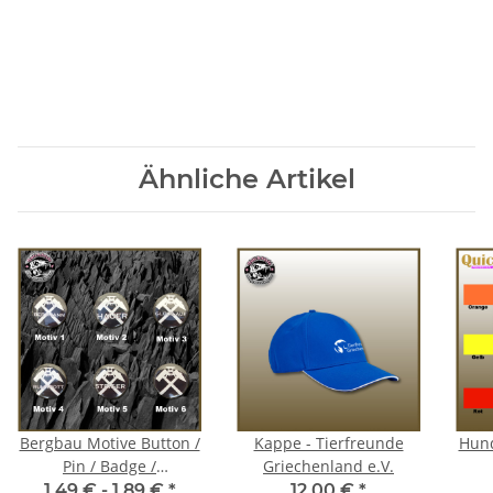
Ähnliche Artikel
Bergbau Motive Button /
Kappe - Tierfreunde
Hund
Pin / Badge /
Griechenland e.V.
Anstecknadel
1,49 € -
1,89 €
*
12,00 €
*