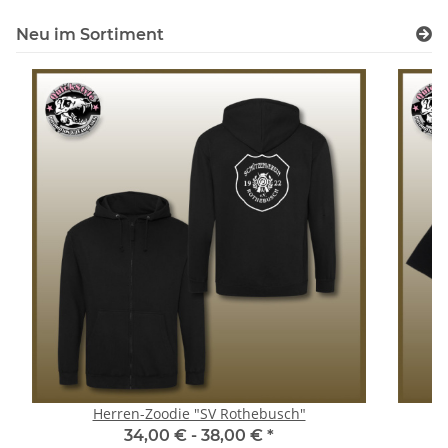
Neu im Sortiment
Herren-Zoodie "SV Rothebusch"
K
34,00 € -
38,00 €
*