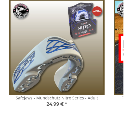
Safejawz - Mundschutz Nitro Series - Adult
Fahr
24,99 €
*