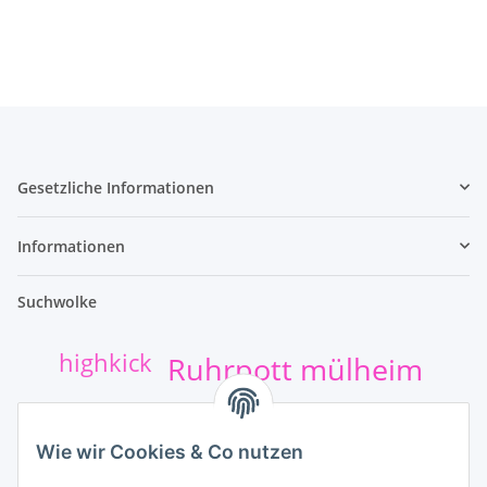
Gesetzliche Informationen
Informationen
Suchwolke
highkick
Ruhrpott mülheim
t-shirt-druck
hund
Sticker
Wie wir Cookies & Co nutzen
kumpel+shirt
safejawz