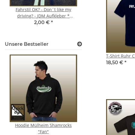
Fahrstil OK? - Don´t like my
Safejawz - Mundschut
driving? - JDM Aufkleber *
Series - Adult
Shocker * Sticker
2,00 €
*
9,99 €
*
Unsere Bestseller
T-Shirt Ruhr
18,50 €
*
Hoodie Mülheim Shamrocks
Hoodie Mülheim Sha
"Fan"
"Player"