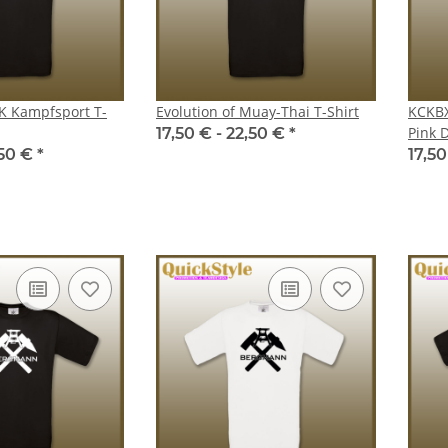
0 €
*
22
K Kampfsport T-
Evolution of Muay-Thai T-Shirt
KCKBX
Pink 
17,50 € -
22,50 €
*
,50 €
*
17,5
hebusch"
T-Shirt Unisex "SV Rothebusch"
Damen-Zoodi
0 €
*
18,00 € -
28,00 €
*
34,00 