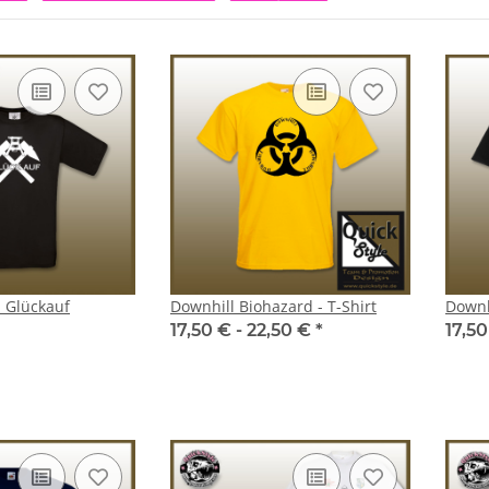
- Glückauf
Downhill Biohazard - T-Shirt
Downhi
17,50 € -
22,50 €
*
17,50