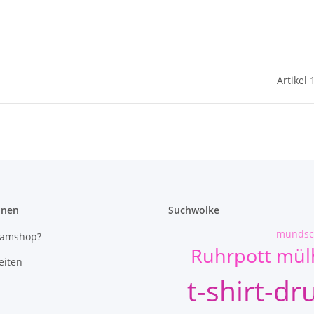
Artikel 
onen
Suchwolke
mundsc
eamshop?
Ruhrpott mü
eiten
t-shirt-dr