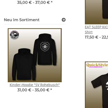
35,00 € -
37,00 €
*
44,00 € -
46,0
Neu im Sortiment
EAT SLEEP KIC
Shirt
17,50 € -
22
Kinder-Hoodie "SV Rohebusch"
Kinder-Zoodie "SV Rot
31,00 € -
35,00 €
*
32,00 € -
36,0