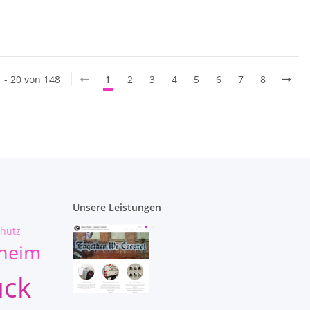
1 - 20 von 148
1
2
3
4
5
6
7
8
Unsere Leistungen
hutz
lheim
uck