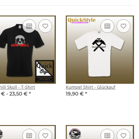
ll Skull - T-Shirt
Kumpel Shirt - Glückauf
 € -
23,50 €
*
19,90 €
*