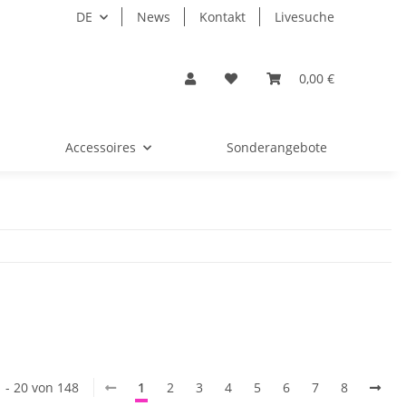
DE
News
Kontakt
Livesuche
0,00 €
Accessoires
Sonderangebote
1 - 20 von 148
1
2
3
4
5
6
7
8