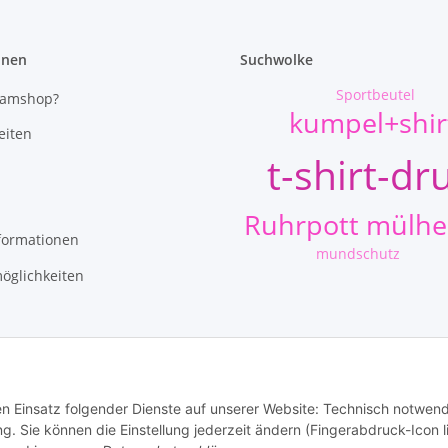
onen
Suchwolke
Sportbeutel
eamshop?
kumpel+shir
eiten
t-shirt-dr
Ruhrpott mülh
formationen
mundschutz
öglichkeiten
den Einsatz folgender Dienste auf unserer Website: Technisch notwend
 Sie können die Einstellung jederzeit ändern (Fingerabdruck-Icon l