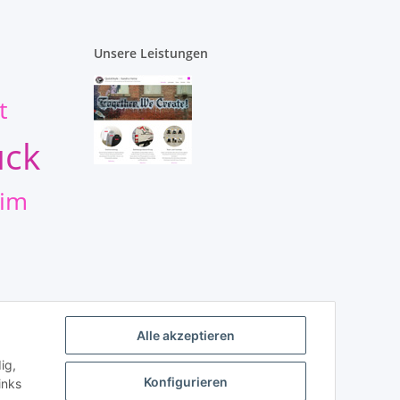
Unsere Leistungen
t
uck
eim
Alle akzeptieren
ig,
Konfigurieren
inks