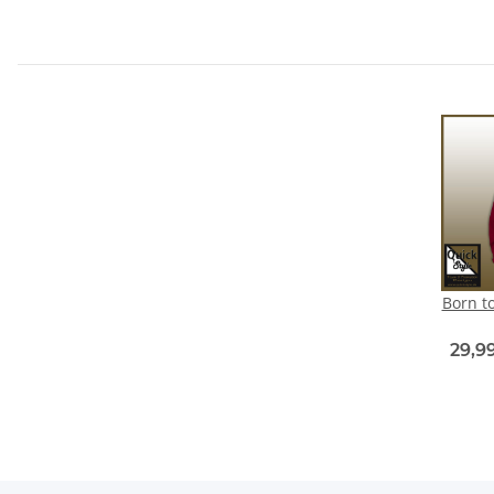
Born to
29,9