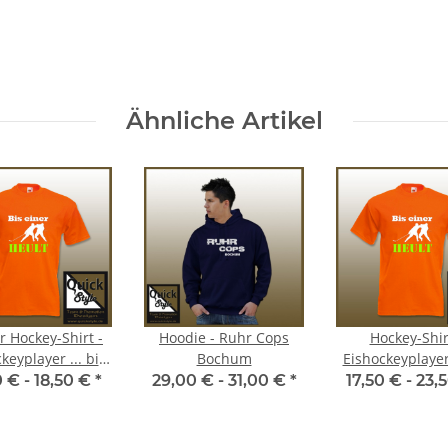
Ähnliche Artikel
r Hockey-Shirt -
Hoodie - Ruhr Cops
Hockey-Shir
keyplayer ... bis
Bochum
Eishockeyplayer 
einer heult
einer heul
0 € -
18,50 €
*
29,00 € -
31,00 €
*
17,50 € -
23,