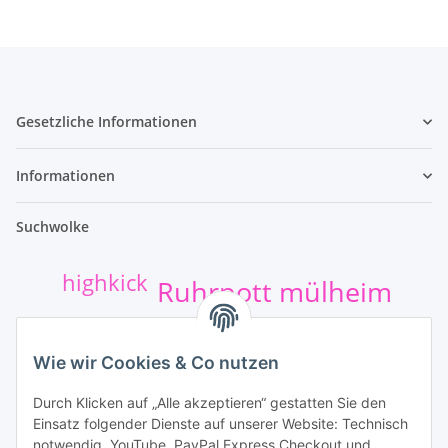
Gesetzliche Informationen
Informationen
Suchwolke
highkick
Ruhrpott mülheim
t-shirt-druck
Sticker
safejawz
Wie wir Cookies & Co nutzen
kumpel+shirt
hund
Durch Klicken auf „Alle akzeptieren“ gestatten Sie den
Einsatz folgender Dienste auf unserer Website: Technisch
Unsere Leistungen
notwendig, YouTube, PayPal Express Checkout und