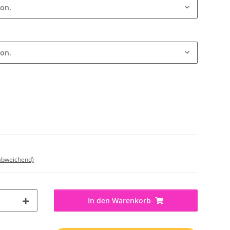
ion.
ion.
 abweichend)
In den Warenkorb