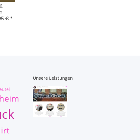
n
o
95 €
*
Unsere Leistungen
eutel
lheim
uck
irt