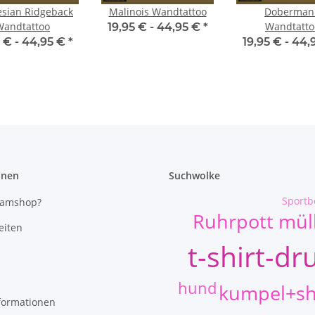
sian Ridgeback
Malinois Wandtattoo
Doberman
Wandtattoo
Wandtatto
19,95 € -
44,95 €
*
 € -
44,95 €
*
19,95 € -
44,
onen
Suchwolke
Sportb
eamshop?
Ruhrpott mü
eiten
t-shirt-dr
hund
kumpel+sh
formationen