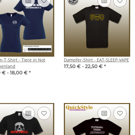
irt - Glückauf
Safejawz - Mundschutz Intro
Sa
Series - Adult
,90 €
*
9,99 €
*
-T-Shirt - Tiere in Not
Dampfer-Shirt - EAT-SLEEP-VAPE
henland
17,50 € -
22,50 €
*
0 € -
18,00 €
*
ehill Linedancer
Damen Polo-Hemd Rosehill
Herr
Linedancer
 -
24,00 €
*