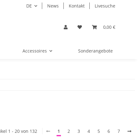
DE
News
Kontakt
Livesuche
0,00 €
Accessoires
Sonderangebote
ikel 1 - 20 von 132
1
2
3
4
5
6
7