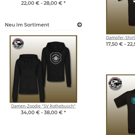
22,00 € -
28,00 €
*
Neu im Sortiment
Dampfer-Shir
17,50 € -
22
Damen-Zoodie "SV Rothebusch"
Herren-Hoodie "SV Ro
34,00 € -
38,00 €
*
33,00 € -
39,0