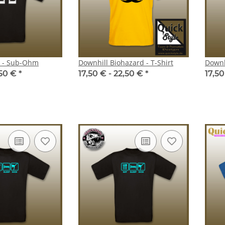
44,00 € -
46,00 €
*
t - Sub-Ohm
Downhill Biohazard - T-Shirt
Downhi
,50 €
*
17,50 € -
22,50 €
*
17,50
thebusch"
Kinder-Zoodie "SV Rothebusch"
Herren-Zoodi
0 €
*
32,00 € -
36,00 €
*
34,00 