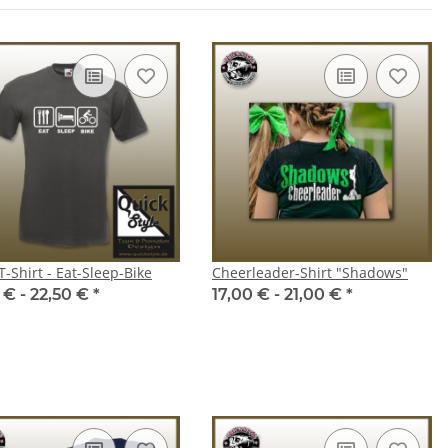
T-Shirt - Eat-Sleep-Bike
Cheerleader-Shirt "Shadows"
 € -
22,50 €
*
17,00 € -
21,00 €
*