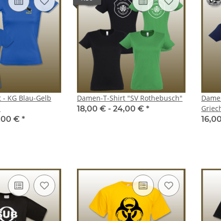
hrpott
Fahrstil OK? - Don´t like my
Kumpel Sh
driving? - JDM Aufkleber *
 €
*
19
Shocker * Sticker
2,00 €
*
lb
Damen-T-Shirt "SV Rothebusch"
Damen
.
Griec
18,00 € -
24,00 €
*
,00 €
*
16,0
amrocks
Hoodie Mülheim Shamrocks
T-Shirt Ros
"Player"
 €
*
18,00 €