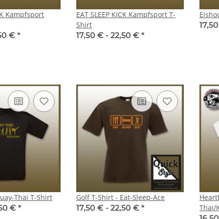
CK Kampfsport
EAT SLEEP KICK Kampfsport T-
Eisho
Shirt
17,50
,50 €
*
17,50 € -
22,50 €
*
uay-Thai T-Shirt
Golf T-Shirt - Eat-Sleep-Ace
Heart
Thai/
,50 €
*
17,50 € -
22,50 €
*
16,50