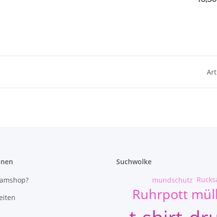
Art
onen
Suchwolke
Rucks
mundschutz
eamshop?
Ruhrpott mü
eiten