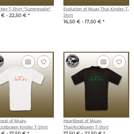
ckey T-Shirt "Supergoalie"
Evolution of Muay Thai Kinder-T-
Shirt
 € -
22,50 €
*
16,50 € -
17,50 €
*
beat of Muay-
Heartbeat of Muay-
Kickboxen Kinder T-Shirt
Thai/Kickboxen T-Shirt
 € -
17,50 €
*
17,50 € -
22,50 €
*