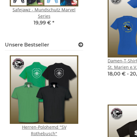
Safejawz - Mundschutz Marvel
Kumpel Hoodie - Ru
Series
39,99 € -
41,99
19,99 €
*
Unsere Bestseller
Damen-T-Shirt - KG Blau-Ge
St. Marien e.V
18,00 € -
20
Herren-Polohemd "SV
T-Shirt Mülheim Sh
Rothebusch"
17,00 € -
19,00