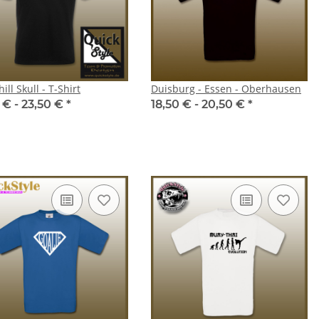
22,00 €
*
ll Skull - T-Shirt
Duisburg - Essen - Oberhausen
 € -
23,50 €
*
18,50 € -
20,50 €
*
e "SV Rothebusch"
Herren-Polohemd "SV
Rothebusch"
€ -
38,00 €
*
22,00 € -
28,00 €
*