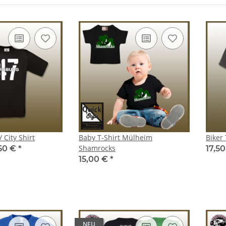
 City Shirt
Baby T-Shirt Mülheim
Biker 
Shamrocks
,50 €
*
17,50
15,00 €
*
NEU