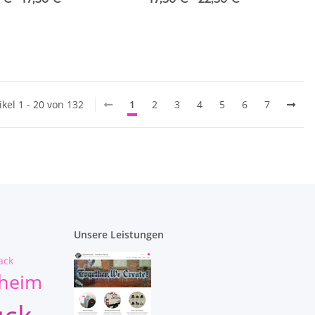
ikel 1 - 20 von 132
1
2
3
4
5
6
7
Unsere Leistungen
ack
lheim