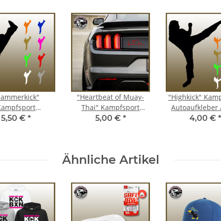
Hammerkick"
"Heartbeat of Muay-
"Highkick" Kam
Kampfsport
Thai" Kampfsport
Autoaufkleber 
toaufkleber
Autoaufkleber
5,50 €
*
5,00 €
*
4,00 €
Ähnliche Artikel