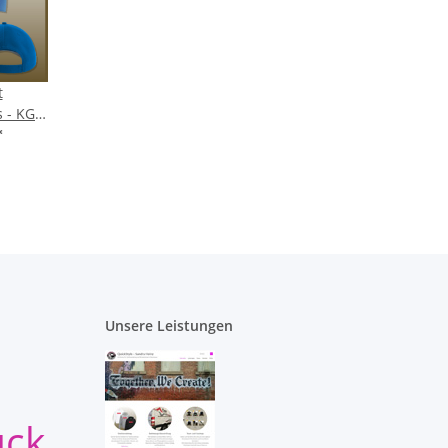
t
s - KG
Marien
*
Unsere Leistungen
uck