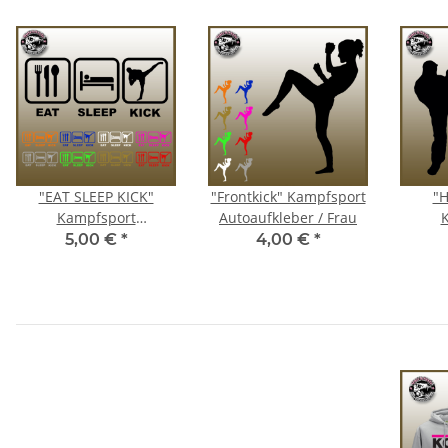
"EAT SLEEP KICK"
"Frontkick" Kampfsport
"
Kampfsport
Autoaufkleber / Frau
Autoaufkleber
Au
5,00 €
*
4,00 €
*