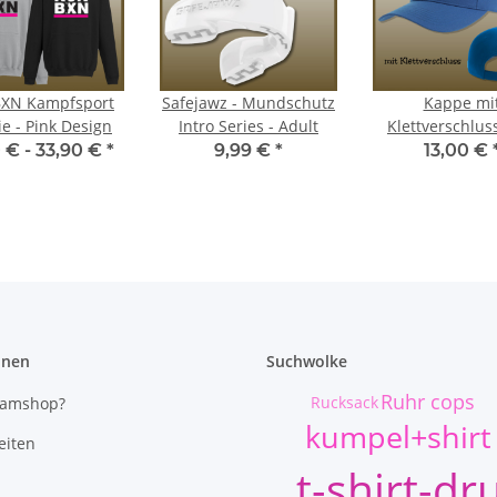
BXN Kampfsport
Safejawz - Mundschutz
Kappe mi
e - Pink Design
Intro Series - Adult
Klettverschlus
Blau-Gelb St. 
0 € -
33,90 €
*
9,99 €
*
13,00 €
e.V.
onen
Suchwolke
Ruhr cops
Rucksack
eamshop?
kumpel+shirt
eiten
t-shirt-dr