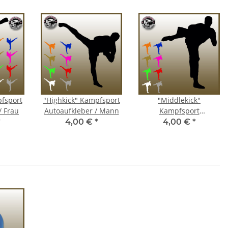
pfsport
"Highkick" Kampfsport
"Middlekick"
/ Frau
Autoaufkleber / Mann
Kampfsport
Autoaufkleber
*
4,00 €
*
4,00 €
*