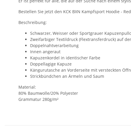
Er ist perfekt für alle, die auf der Suche nach einem st
Bestellen Sie jetzt den KCK BXN Kampfsport Hoodie - Red
Beschreibung:
Schwarzer, Weisser oder Sportgrauer Kapuzenpullo
Zweifarbiger Textildruck (Flextransferdruck) auf de
Doppelnahtverarbeitung
Innen angeraut
Kapuzenkordel in identischer Farbe
Doppellagige Kapuze
Kängurutasche an Vorderseite mit versteckten Öff
Strickbündchen an Ärmeln und Saum
Material:
80% Baumwolle/20% Polyester
Grammatur 280g/m²